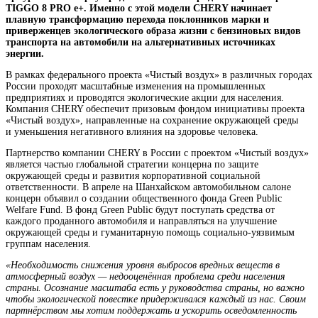
TIGGO 8 PRO e+. Именно с этой модели CHERY начинает
плавную трансформацию перехода поклонников марки и
приверженцев экологического образа жизни с бензиновых видов
транспорта на автомобили на альтернативных источниках
энергии.
В рамках федерального проекта «Чистый воздух» в различных городах
России проходят масштабные изменения на промышленных
предприятиях и проводятся экологические акции для населения.
Компания CHERY обеспечит призовым фондом инициативы проекта
«Чистый воздух», направленные на сохранение окружающей среды
и уменьшения негативного влияния на здоровье человека.
Партнерство компании
CHERY
в России с проектом «Чистый воздух»
является частью глобальной стратегии концерна по
защите
окружающей среды и развития корпоративной социальной
ответственности. В апреле на Шанхайском автомобильном салоне
концерн объявил о создании общественного фонда Green Public
Welfare Fund
.
В фонд Green Public будут поступать средства от
каждого проданного автомобиля и направляться на улучшение
окружающей среды и гуманитарную помощь социально-уязвимым
группам населения.
«Необходимость снижения уровня выбросов вредных веществ в
атмосферный воздух — недооценённая проблема среди населения
страны. Осознание масштаба есть у руководства страны, но важно
чтобы экологической повестке придерживался каждый из нас. Своим
партнёрством мы хотим поддержать и ускорить осведомленность