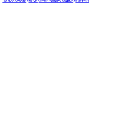
Пользователя для маркетингового взаимодействия
marketing@leon-avto.com