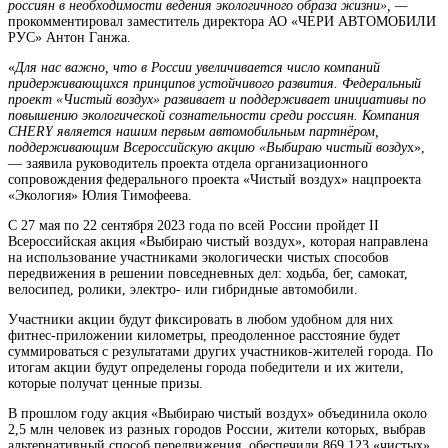
россиян в необходимости ведения экологичного образа жизни», —
прокомментировал заместитель директора АО «ЧЕРИ АВТОМОБИЛИ
РУС» Антон Ганжа.
«
Для нас важно, что в России увеличивается число компаний
придерживающихся принципов устойчивого развития. Федеральный
проект «Чистый воздух» развивает и поддерживает инициативы по
повышению экологической сознательности среди россиян. Компания
CHERY
является нашим первым автомобильным партнёром,
поддерживающим Всероссийскую акцию «Выбираю чистый возду
х»,
— заявила руководитель проекта отдела организационного
сопровождения федерального проекта «Чистый воздух» нацпроекта
«Экология» Юлия Тимофеева.
С 27 мая по 22 сентября 2023 года по всей России пройдет
II
Всероссийская акция «Выбираю чистый воздух», которая направлена
на использование участниками экологически чистых способов
передвижения в решении повседневных дел: ходьба, бег, самокат,
велосипед, ролики, электро- или гибридные автомобили.
Участники акции будут фиксировать в любом удобном для них
фитнес-приложении километры, преодоленное расстояние будет
суммироваться с результатами других участников-жителей города. По
итогам акции будут определены города победители и их жители,
которые получат ценные призы.
В прошлом году акция «Выбираю чистый воздух» объединила около
2,5 млн человек из разных городов России, жители которых, выбрав
альтернативный способ передвижения, обеспечили 869 123 «чистых»