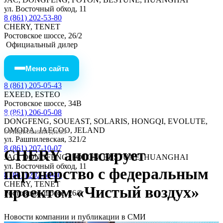
ул. Восточный обход, 11
8 (861) 202-53-80
CHERY, TENET
Ростовское шоссе, 26/2
Официальный дилер
Меню сайта
8 (861) 205-05-43
EXEED, ESTEO
Ростовское шоссе, 34В
8 (861) 206-05-08
МЕНЮ
DONGFENG, SOUEAST, SOLARIS, HONGQI, EVOLUTE,
OMODA, JAECOO, JELAND
ОФИЦИАЛЬНЫЙ ДИЛЕР
ул. Рашпилевская, 321/2
8 (861) 207-10-07
CHERY анонсирует
JAC, DONGFENG, FOTON, BESTUNE, HUANGHAI
ул. Восточный обход, 11
партнерство с федеральным
8 (861) 202-53-80
CHERY, TENET
проектом «Чистый воздух»
Ростовское шоссе, 26/2
Новости компании и публикации в СМИ