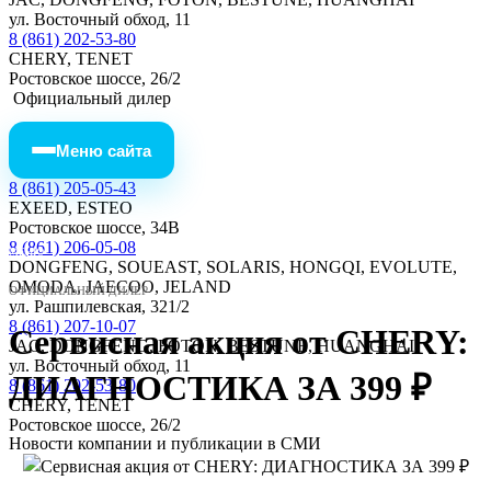
ул. Восточный обход, 11
8 (861) 202-53-80
CHERY, TENET
Ростовское шоссе, 26/2
Официальный дилер
Меню сайта
8 (861) 205-05-43
EXEED, ESTEO
Ростовское шоссе, 34В
8 (861) 206-05-08
МЕНЮ
DONGFENG, SOUEAST, SOLARIS, HONGQI, EVOLUTE,
OMODA, JAECOO, JELAND
ОФИЦИАЛЬНЫЙ ДИЛЕР
ул. Рашпилевская, 321/2
8 (861) 207-10-07
Сервисная акция от CHERY:
JAC, DONGFENG, FOTON, BESTUNE, HUANGHAI
ул. Восточный обход, 11
ДИАГНОСТИКА ЗА 399 ₽
8 (861) 202-53-80
CHERY, TENET
Ростовское шоссе, 26/2
Новости компании и публикации в СМИ