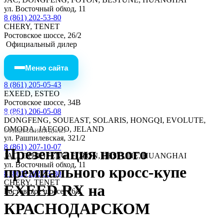
ул. Восточный обход, 11
8 (861) 202-53-80
CHERY, TENET
Ростовское шоссе, 26/2
Официальный дилер
Меню сайта
8 (861) 205-05-43
EXEED, ESTEO
Ростовское шоссе, 34В
8 (861) 206-05-08
МЕНЮ
DONGFENG, SOUEAST, SOLARIS, HONGQI, EVOLUTE,
OMODA, JAECOO, JELAND
ОФИЦИАЛЬНЫЙ ДИЛЕР
ул. Рашпилевская, 321/2
8 (861) 207-10-07
Презентация нового
JAC, DONGFENG, FOTON, BESTUNE, HUANGHAI
ул. Восточный обход, 11
премиального кросс-купе
8 (861) 202-53-80
CHERY, TENET
EXEED RX на
Ростовское шоссе, 26/2
КРАСНОДАРСКОМ