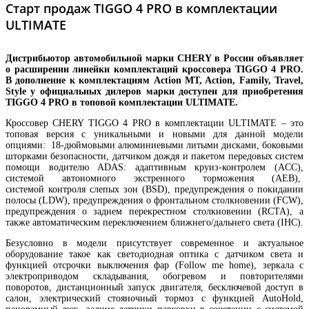
Старт продаж TIGGO 4 PRO в комплектации
ULTIMATE
Дистрибьютор автомобильной марки
CHERY
в России объявляет
о расширении линейки комплектаций кроссовера
TIGGO
4
PRO
.
В дополнение к комплектациям
Action
MT
,
Action
,
Family
,
Travel
,
Style
у официальных дилеров марки доступен для приобретения
TIGGO
4
PRO
в топовой комплектации
ULTIMATE
.
Кроссовер CHERY TIGGO 4 PRO в комплектации ULTIMATE – это
топовая версия с уникальными и новыми для данной модели
опциями: 18-дюймовыми алюминиевыми литыми дисками, боковыми
шторками безопасности, датчиком дождя и пакетом передовых систем
помощи водителю ADAS: адаптивным круиз-контролем (ACC),
системой автономного экстренного торможения (AEB),
системой контроля слепых зон (BSD), предупреждения о покидании
полосы (LDW), предупреждения о фронтальном столкновении (FCW),
предупреждения о заднем перекрестном столкновении (RCTA), а
также автоматическим переключением ближнего/дальнего света (IHC).
Безусловно в модели присутствует современное и актуальное
оборудование такое как светодиодная оптика c датчиком света и
функцией отсрочки выключения фар (Follow me home), зеркала с
электроприводом складывания, обогревом и повторителями
поворотов, дистанционный запуск двигателя, бесключевой доступ в
салон, электрический стояночный тормоз с функцией AutoHold,