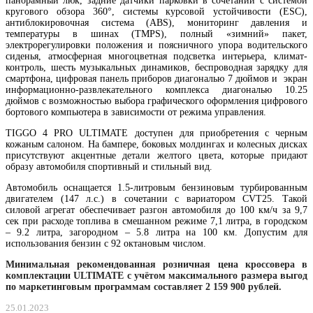
панорамный люк, задние датчики парковки в сочетании с системой
кругового обзора 360°, системы курсовой устойчивости (ESC),
антиблокировочная система (ABS), мониторинг давления и
температуры в шинах (TMPS), полный «зимний» пакет,
электрорегулировки положения и поясничного упора водительского
сиденья, атмосферная многоцветная подсветка интерьера, климат-
контроль, шесть музыкальных динамиков, беспроводная зарядку для
смартфона, цифровая панель приборов диагональю 7 дюймов и экран
информационно-развлекательного комплекса диагональю 10.25
дюймов с возможностью выбора графического оформления цифрового
бортового компьютера в зависимости от режима управления.
TIGGO 4 PRO ULTIMATE доступен для приобретения c черным
кожаным салоном. На бампере, боковых молдингах и колесных дисках
присутствуют акцентные детали желтого цвета, которые придают
образу автомобиля спортивный и стильный вид.
Автомобиль оснащается 1.5-литровым бензиновым турбированным
двигателем (147 л.с.) в сочетании с вариатором CVT25. Такой
силовой агрегат обеспечивает разгон автомобиля до 100 км/ч за 9,7
сек при расходе топлива в смешанном режиме 7,1 литра, в городском
– 9.2 литра, загородном – 5.8 литра на 100 км. Допустим для
использования бензин с 92 октановым числом.
Минимальная рекомендованная розничная цена кроссовера в
комплектации
ULTIMATE
с учётом максимального размера выгод
по маркетинговым программам составляет 2 159 900 рублей.
25.01.2023