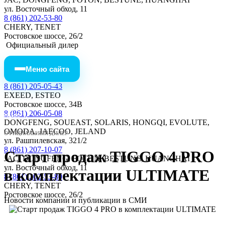
ул. Восточный обход, 11
8 (861) 202-53-80
CHERY, TENET
Ростовское шоссе, 26/2
Официальный дилер
Меню сайта
8 (861) 205-05-43
EXEED, ESTEO
Ростовское шоссе, 34В
8 (861) 206-05-08
МЕНЮ
DONGFENG, SOUEAST, SOLARIS, HONGQI, EVOLUTE,
OMODA, JAECOO, JELAND
ОФИЦИАЛЬНЫЙ ДИЛЕР
ул. Рашпилевская, 321/2
8 (861) 207-10-07
Старт продаж TIGGO 4 PRO
JAC, DONGFENG, FOTON, BESTUNE, HUANGHAI
ул. Восточный обход, 11
в комплектации ULTIMATE
8 (861) 202-53-80
CHERY, TENET
Ростовское шоссе, 26/2
Новости компании и публикации в СМИ