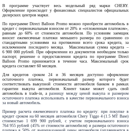
В программе участвует весь модельный ряд марки CHERY.
Оформление происходит у финансовых специалистов официальных
дилерских центров марки.
По программе Direct Balloon Promo можно приобрести автомобиль в
кредит с первоначальным взносом от 20% и «отложенным платежом»,
равным до 60% от стоимости автомобиля. По условиям заемщик
вносит ежемесячные платежи меньшего размера по сравнению со
стандартными условиями на протяжении всего срока кредита, за
исключением последнего месяца. Максимальная сумма кредита –
6 900 000 рублей. При оформлении из документов необходим только
паспорт, решение о предоставлении кредита по программе Direct
Balloon Promo принимается в течение часа. Максимальный срок
кредита составляет 60 месяцев.
Для кредитов сроком 24 и 36 месяцев доступно оформление
остаточного платежа, первоначальный размер которого будет
соответствовать выкупной стоимости автомобиля банком в рамках
гарантии выкупа автомобиля. Клиент также может сдать свой
автомобиль в trade-in, а
разницу между ценой выкупа и размером
остаточного платежа использовать в качестве первоначального взноса
за новый автомобиль.
Пример расчета ежемесячного платежа по кредиту:
при покупке в
кредит сроком на 60 месяцев автомобиля Chery Tiggo 4 (1.5 MT Base)
стоимостью 1 699 900 рублей, с учетом первоначального взноса
764 955 рублей (45% от стоимости автомобиля) и размера остаточного
платежа в 50% от вышеуказанной цены автомобиля (оплачивается в