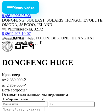
Меню сайта
8 (861) 206-05-08
DONGFENG, SOUEAST, SOLARIS, HONGQI, EVOLUTE,
OMODA, JAECOO, JELAND
ул. Рашпилевская, 321/2
МЕНЮ
8 (861) 207-10-07
JAC, DONGFENG, FOTON, BESTUNE, HUANGHAI
ОФИЦИАЛЬНЫЙ ДИЛЕР
ул. Восточный обход, 11
DONGFENG HUGE
Кроссовер
от 2 859 000 ₽
от 2 859 000 ₽
Есть вопросы?
Оставьте свои данные, мы перезвоним